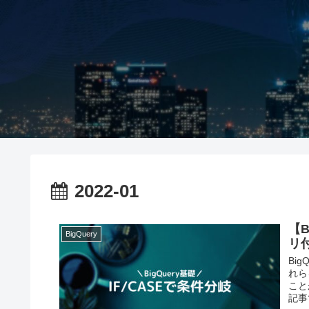
2022-01
【B
BigQuery
リ
Bi
れら
こと
記事で