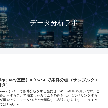
データ分析ラボ
igQuery基礎】IF/CASEで条件分岐（サンプルクエ
付き）
gQuery（BQ） で条件分岐をする際には CASE や IF を用います。こ
を活用することで抽出したカラムを条件をもとにラベリングする
が可能です。データ分析では頻発する表現になります。 こちらの
は BigQue...