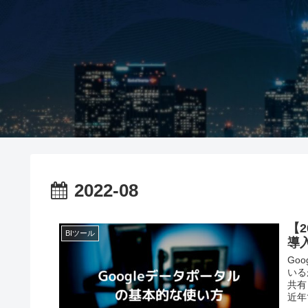
2022-08
【2
BIツール
導
Go
いる
共有
近年で